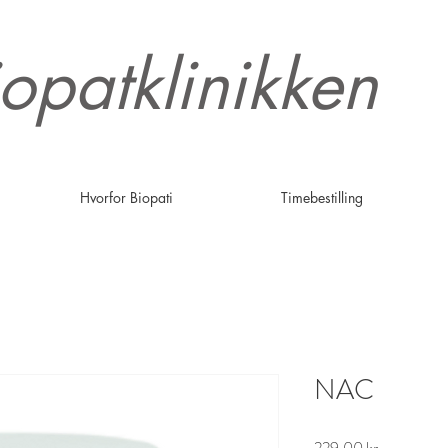
opatklinikken
Hvorfor Biopati
Timebestilling
NAC
Pris
229,00 kr