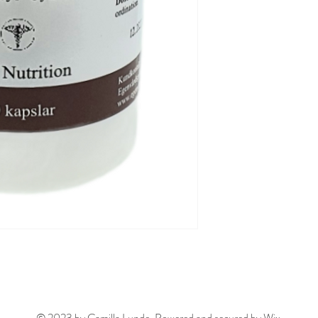
© 2023 by Camilla Lunde. Powered and secured by
Wix