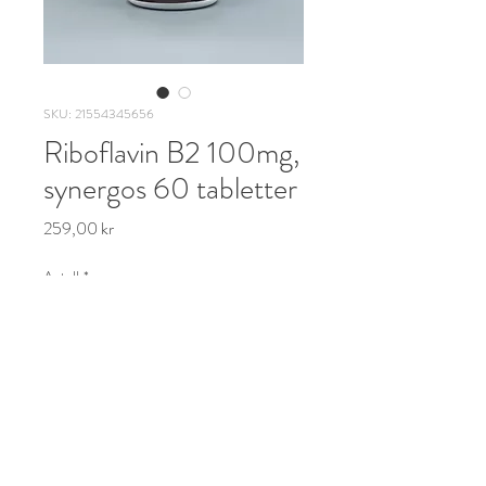
SKU: 21554345656
Riboflavin B2 100mg,
synergos 60 tabletter
Pris
259,00 kr
Antall
*
Legg til i handlekurv